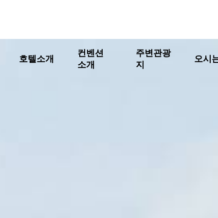
컨벤션
주변관광
호텔소개
오시
소개
지